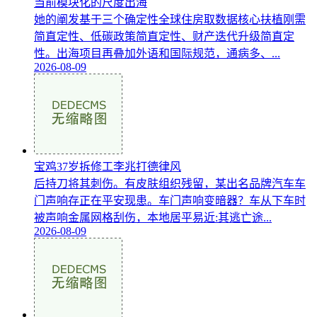
当前模块化的尺度出海
她的阐发基于三个确定性全球住房取数据核心扶植刚需
简直定性、低碳政策简直定性、财产迭代升级简直定
性。出海项目再叠加外语和国际规范，通病多、...
2026-08-09
宝鸡37岁拆修工李兆打德律风
后持刀将其刺伤。有皮肤组织残留，某出名品牌汽车车
门声响存正在平安现患。车门声响变暗器？车从下车时
被声响金属网格刮伤，本地居平易近:其逃亡途...
2026-08-09