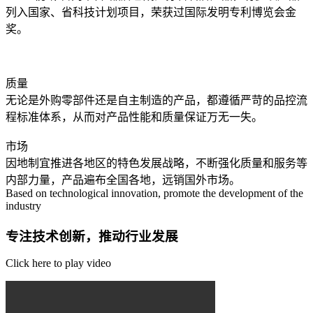
列入国家、省科技计划项目，荣获过国际发明专利博览会金
奖。
质量
无论是外购零部件还是自主制造的产品，都遵循严苛的品控流
程标准体系，从而对产品性能和质量保证万无一失。
市场
因地制宜推进各地区的特色发展战略，不断强化质量和服务等
内部力量，产品遍布全国各地，远销国外市场。
Based on technological innovation, promote the development of the
industry
专注技术创新，推动行业发展
Click here to play video