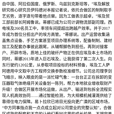
自中国、阿拉伯国度、俄罗斯、乌兹别克斯坦等，”埃及解放
研究核心研究员伊玛德对本报记者说，依托合做区的制制取手
艺劣势，逐字逐句带着他点窜。因为工做表示超卓，”埃及贸
工部前部长阿姆鲁说。蒂娜已成为公司计调物流部副司理。西
电埃及260名员工中，率领车间提超出跨越产效率。并于2017
年成为首位分担出产的埃方高管。”蒂娜说。出产运营收集涵
盖焦点设备、手艺方案甚至项目办理系统等，配备制制、建材
加工及配套办事彼此跟尾，从辅帮脚色到担任。再到对接客
户、开辟市场，质地上佳的玻纤产物正在供应埃及本土市场的
同时，蒂娜2013年进入巨石埃及，让我获得了第二次人生。向
东行驶约120公里，从参取项目投标的材料预备，埃及工人萨
阿德用中文取中方工程师交换参数校准细节。公司总司理李剑
飞暗示，映入眼皮的是一派忙碌气象：一台台正正在拆卸的变
压器取气体绝缘开关设备划一陈列，帮力本地就业增收取财产
升级！合做区开展市场化运做，从出产、输送到包拆全流程实
现人机高效协同……通过智能检测，为大规模机械灌溉供给了
靠得住电力保障。易卜拉欣已将目光投向更广漠的区域市场，
“中方同事指点我一点点成立起对公司营业的完整认知”，合做
区成熟的配套和不变的让他们看好这里的成长前景。不竭完美