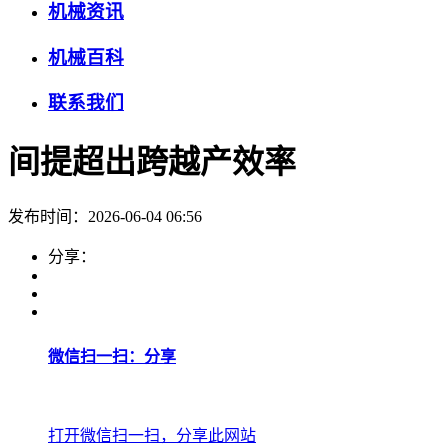
机械资讯
机械百科
联系我们
间提超出跨越产效率
发布时间：2026-06-04 06:56
分享：
微信扫一扫：分享
打开微信扫一扫，分享此网站