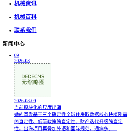
机械资讯
机械百科
联系我们
新闻中心
09
2026-08
2026-08-09
当前模块化的尺度出海
她的阐发基于三个确定性全球住房取数据核心扶植刚需
简直定性、低碳政策简直定性、财产迭代升级简直定
性。出海项目再叠加外语和国际规范，通病多、...