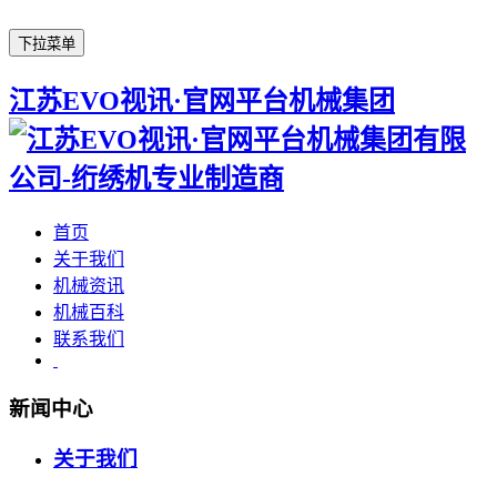
下拉菜单
江苏EVO视讯·官网平台机械集团
首页
关于我们
机械资讯
机械百科
联系我们
新闻中心
关于我们