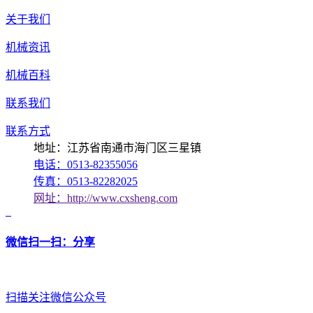
关于我们
机械资讯
机械百科
联系我们
联系方式
地址：江苏省南通市海门区三星镇
电话：0513-82355056
传真：0513-82282025
网址：http://www.cxsheng.com
微信扫一扫：分享
扫描关注微信公众号